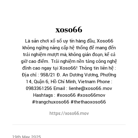
xoso66
Là sân chơi xổ số uy tín hàng đầu, Xoso66
không ngừng nâng cấp hệ thống để mang đến
trải nghiệm mượt mà, không gián đoạn, kể cả
giờ cao điểm. Trải nghiệm nền tảng công nghệ
đỉnh cao ngay tại Xoso66! Thông tin liên hệ :
Địa chỉ : 958/21 Đ. An Dương Vương, Phường
14, Quận 6, Hồ Chí Minh, Vietnam Phone :
0983361256 Email : lienhe@xoso66.mov
Hashtags : #xoso66 #xoso66mov
#trangchuxoso66 #thethaoxoso66
https://xoso66.mov
19th May 2025